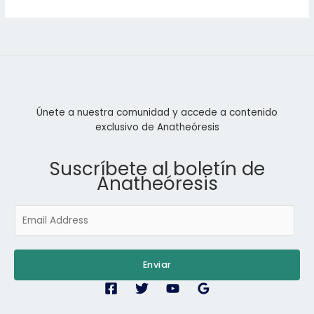
Únete a nuestra comunidad y accede a contenido
exclusivo de Anatheóresis
Suscríbete al boletín de
Anatheóresis
E
m
a
i
Enviar
l
*