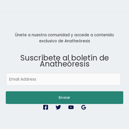
Únete a nuestra comunidad y accede a contenido
exclusivo de Anatheóresis
Suscríbete al boletín de
Anatheóresis
E
m
a
i
Enviar
l
*