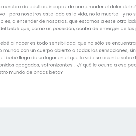
o cerebro de adultos, incapaz de comprender el dolor del n
vo –para nosotros este lado es la vida, no la muerte– y no s
to es, a entender de nosotros, que estamos a este otro lado
a del bebé que, como un poseidón, acaba de emerger de las
bebé al nacer es todo sensibilidad, que no sólo se encuentr
vo mundo con un cuerpo abierto a todas las sensaciones, s
el bebé llega de un lugar en el que la vida se asienta sobre
sonidos apagados, sofronizantes… ¿Y qué le ocurre a ese peq
uestro mundo de ondas beta?