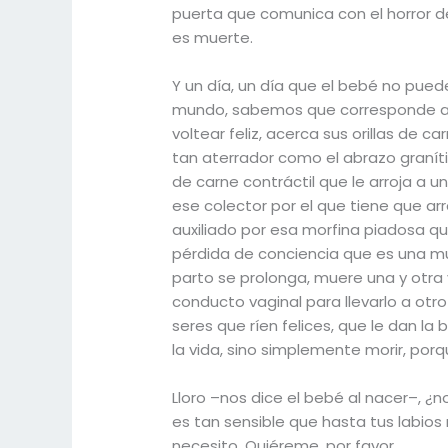
puerta que comunica con el horror del
es muerte.
Y un día, un día que el bebé no pue
mundo, sabemos que corresponde al 
voltear feliz, acerca sus orillas de c
tan aterrador como el abrazo graníti
de carne contráctil que le arroja a 
ese colector por el que tiene que ar
auxiliado por esa morfina piadosa q
pérdida de conciencia que es una muer
parto se prolonga, muere una y otra v
conducto vaginal para llevarlo a otr
seres que ríen felices, que le dan la
la vida, sino simplemente morir, por
Lloro –nos dice el bebé al nacer–, 
es tan sensible que hasta tus labio
necesito. Quiéreme, por favor.