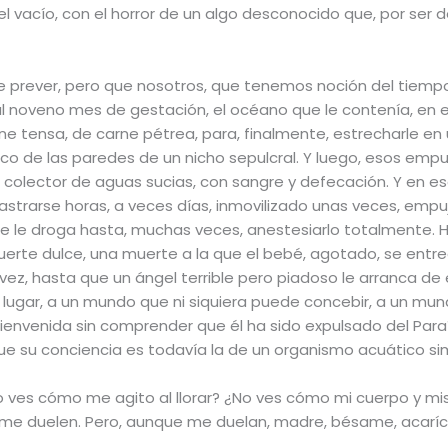
 vacío, con el horror de un algo desconocido que, por ser de
de prever, pero que nosotros, que tenemos noción del tiem
noveno mes de gestación, el océano que le contenía, en el
arne tensa, de carne pétrea, para, finalmente, estrecharle en
co de las paredes de un nicho sepulcral. Y luego, esos empu
un colector de aguas sucias, con sangre y defecación. Y en e
rastrarse horas, a veces días, inmovilizado unas veces, em
ue le droga hasta, muchas veces, anestesiarlo totalmente. 
te dulce, una muerte a la que el bebé, agotado, se entrega f
ez, hasta que un ángel terrible pero piadoso le arranca de e
o lugar, a un mundo que ni siquiera puede concebir, a un m
 bienvenida sin comprender que él ha sido expulsado del Paraí
que su conciencia es todavía la de un organismo acuático sim
¿no ves cómo me agito al llorar? ¿No ves cómo mi cuerpo y 
s me duelen. Pero, aunque me duelan, madre, bésame, acarí