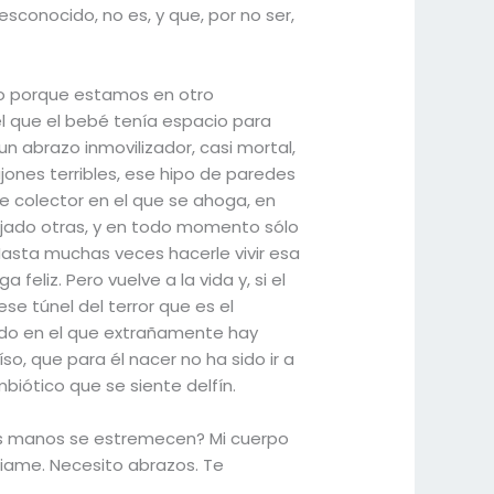
sconocido, no es, y que, por no ser,
po porque estamos en otro
 que el bebé tenía espacio para
 un abrazo inmovilizador, casi mortal,
jones terribles, ese hipo de paredes
se colector en el que se ahoga, en
pujado otras, y en todo momento sólo
Hasta muchas veces hacerle vivir esa
eliz. Pero vuelve a la vida y, si el
se túnel del terror que es el
undo en el que extrañamente hay
so, que para él nacer no ha sido ir a
biótico que se siente delfín.
mis manos se estremecen? Mi cuerpo
ciame. Necesito abrazos. Te