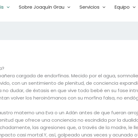
is
Sobre Joaquín Grau
Servicios
Equipo
a?
añera cargada de endorfinas. Mecido por el agua, somnolien
ngrávido, con un sentimiento de plenitud, de conciencia expa
 no dudar, de éxtasis en que vive todo bebé en su fase intr
tentan volver los heroinómanos con su morfina falsa, no endó
claustro materno una Eva o un Adán antes de que fueran arr
lenitud que ofrece una conciencia no escindida por la dualida
sdichadamente, las agresiones que, a través de la madre, le 
pacto casi mortal.Y, así, golpeado unas veces y acunado ot