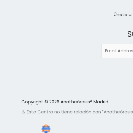
Únete a 
S
E
m
a
i
l
*
Copyright © 2026 Anatheóresis® Madrid
⚠️ Este Centro no tiene relación con "Anatheóresis 