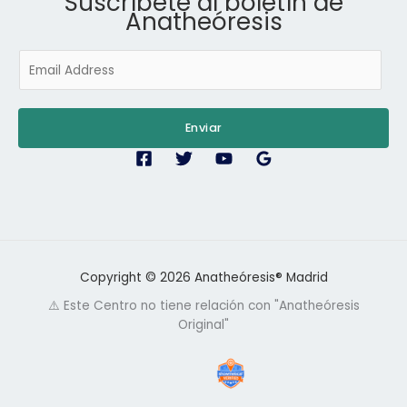
Suscríbete al boletín de
Anatheóresis
E
m
a
i
Enviar
l
*
Copyright © 2026 Anatheóresis® Madrid
⚠️ Este Centro no tiene relación con "Anatheóresis
Original"